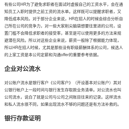
有些公司HR为了避免求职者在面试时虚报自己的工资水平，会在通
知员工入职时提供之前工资的流水单。这样既可以提醒求职者，又
降低成本风险。对于部分企业来说，HR在招人的时候会综合分析自
己所在公司的竞争力，对一些大家削尖脑袋想要往里进的公司，设
置门槛不会降低求职者的接受率，甚至是可以使用更多的方法来规
避潜在风险。所以对这些企业来说，薪资一般除了根据能力体现，
所以HR在招人时候，尤其是那些没有职级薪酬体系的公司，候选人
的上家工资是本公司定薪和沟通offer的重要参考依据。
企业对公流水
对公账户流水是银行客户《公司客户》（开设基本对公账户）其对
公银行帐户上一段时间与银行发生存取款业务清单。对公流水也叫
公司流水，说白了就是公司与公司之间账目往来的记录。这样流水
和私人流水很不同，如果出现流水不够的问题还是有方法补救的。
银行存款证明