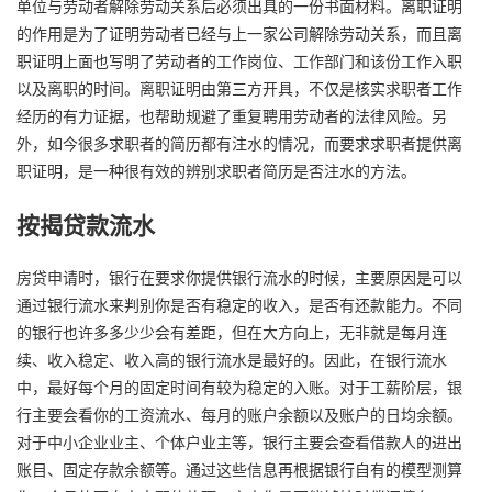
单位与劳动者解除劳动关系后必须出具的一份书面材料。离职证明
的作用是为了证明劳动者已经与上一家公司解除劳动关系，而且离
职证明上面也写明了劳动者的工作岗位、工作部门和该份工作入职
以及离职的时间。离职证明由第三方开具，不仅是核实求职者工作
经历的有力证据，也帮助规避了重复聘用劳动者的法律风险。另
外，如今很多求职者的简历都有注水的情况，而要求求职者提供离
职证明，是一种很有效的辨别求职者简历是否注水的方法。
按揭贷款流水
房贷申请时，银行在要求你提供银行流水的时候，主要原因是可以
通过银行流水来判别你是否有稳定的收入，是否有还款能力。不同
的银行也许多多少少会有差距，但在大方向上，无非就是每月连
续、收入稳定、收入高的银行流水是最好的。因此，在银行流水
中，最好每个月的固定时间有较为稳定的入账。对于工薪阶层，银
行主要会看你的工资流水、每月的账户余额以及账户的日均余额。
对于中小企业业主、个体户业主等，银行主要会查看借款人的进出
账目、固定存款余额等。通过这些信息再根据银行自有的模型测算