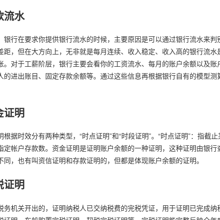
款流水
，银行在要求你提供银行流水的时候，主要原因是可以通过银行流水来判
差距，但在大方向上，无非就是每月连续、收入稳定、收入高的银行流水
账。对于工薪阶层，银行主要会看你的工资流水、每月的账户余额以及账
人的进出账目、固定存款余额等。通过这些信息再根据银行自有的模型测
金证明
明根据时效分有两种类型，“时点证明”和“时段证明”。“时点证明”：指截
指定帐户存款数。资金证明是证明账户余额的一种证明，这种证明由银行
不同，也有叫资信证明和存款证明的，但都是体现账户余额的证明。
税证明
税务机关开出的，证明纳税人已交纳税费的完税凭证，用于证明已完成纳
税证明、车船购置完税证明、契税完税证明等。完税证明能完整反映全年