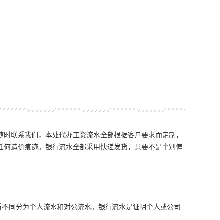
随时联系我们，本处代办工资流水全部根据客户要求而定制，
任何造价痕迹。银行流水全部采用快递发货，只要不是个别偏
质不同分为个人流水和对公流水。银行流水是证明个人或公司