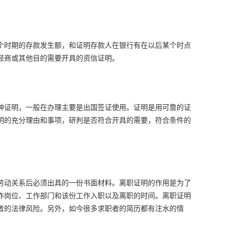
个时期的存款发生额，和证明存款人在银行有在以后某个时点
经商或其他目的需要开具的资信证明。
种证明，一般在办理主要是出国签证使用。证明是用可靠的证
明的充分理由和事项，研判是否符合开具的需要，符合条件的
劳动关系后必须出具的一份书面材料。离职证明的作用是为了
作岗位、工作部门和该份工作入职以及离职的时间。离职证明
者的法律风险。另外，如今很多求职者的简历都有注水的情