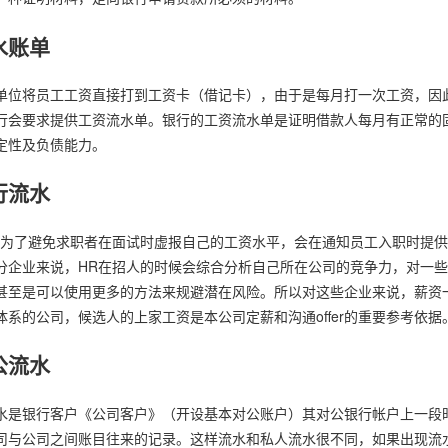
水账单
单位将员工工资直接打到工资卡（借记卡），由于是每月打一次工资，因
行会要求提供工资流水单。银行的工资流水单是证明借款人每月有正常的
定性及负债能力。
行流水
R为了避免求职者在面试时虚报自己的工资水平，会在通知员工入职时提
分企业来说，HR在招人的时候会综合分析自己所在公司的竞争力，对一
甚至是可以使用更多的方法来规避潜在风险。所以对这些企业来说，薪资
体系的公司，候选人的上家工资是本公司定薪和沟通offer的重要参考依据
公流水
水是银行客户《公司客户》（开设基本对公账户）其对公银行帐户上一段
司与公司之间账目往来的记录。这样流水和私人流水很不同，如果出现流