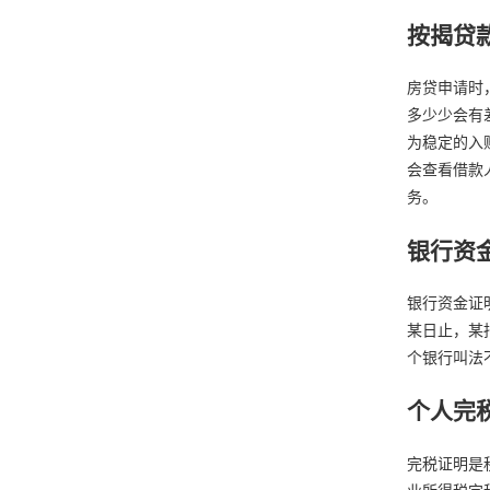
按揭贷
房贷申请时
多少少会有
为稳定的入
会查看借款
务。
银行资
银行资金证
某日止，某
个银行叫法
个人完
完税证明是
业所得税完