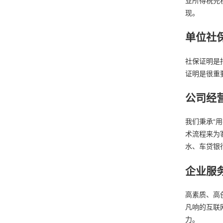
现。
单位社
社保证明是
证明是很重
公司经
我们秉承“
术流程来为
水、车贷银
企业服
高素质、高
凡响的互联
力。