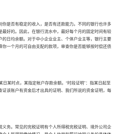
别你是否有稳定的收入，是否有还款能力。不同的银行也许多
是最好的。因此，在银行流水中，最好每个月的固定时间有较
户的日均余额。对于中小企业业主、个体户业主等，银行主要
算你一个月的可自由支配的款项，审查你是否能够按时偿还债
止某日某时点，某指定帐户存款余额。“时段证明”：指某日起至
查证该账户有资金后才出具的证明、我们所说的资金证明，每
税义务。常见的完税证明有个人所得税完税证明、境外公司企
度个人所得税缴纳情况，是个人信誉和履行纳税义务的具体体