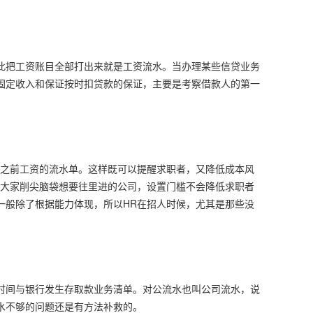
此把工资账目全部打出来就是工资流水。当办理某些信贷业务
固定收入和保证按时扣贷款的保证，主要是考察借款人的第一
供之前工资的流水单。这样既可以提醒求职者，又降低成本风
些大家削尖脑袋想要往里进的公司，设置门槛不会降低求职者
一般除了根据能力体现，所以HR在招人时候，尤其是那些没
。
时间与银行发生存取款业务清单。对公流水也叫公司流水，说
水不够的问题还是有方法补救的。