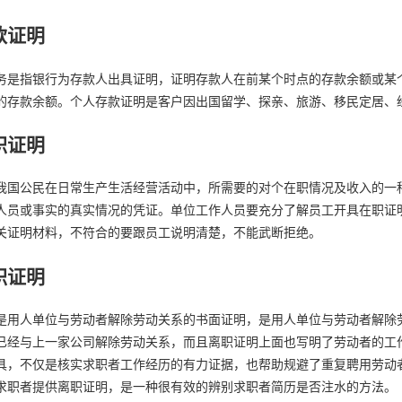
款证明
务是指银行为存款人出具证明，证明存款人在前某个时点的存款余额或某
的存款余额。个人存款证明是客户因出国留学、探亲、旅游、移民定居、
职证明
我国公民在日常生产生活经营活动中，所需要的对个在职情况及收入的一
人员或事实的真实情况的凭证。单位工作人员要充分了解员工开具在职证
关证明材料，不符合的要跟员工说明清楚，不能武断拒绝。
职证明
是用人单位与劳动者解除劳动关系的书面证明，是用人单位与劳动者解除
已经与上一家公司解除劳动关系，而且离职证明上面也写明了劳动者的工
具，不仅是核实求职者工作经历的有力证据，也帮助规避了重复聘用劳动
求职者提供离职证明，是一种很有效的辨别求职者简历是否注水的方法。