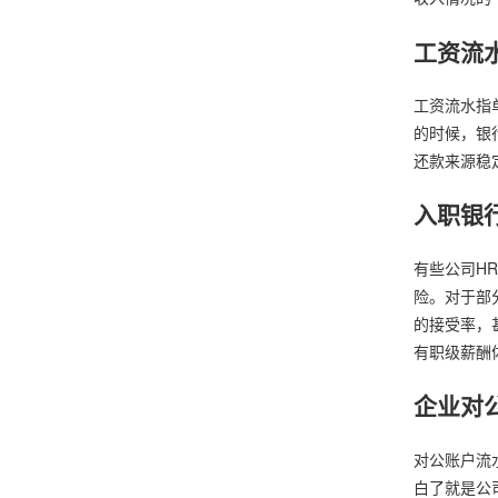
工资流
工资流水指
的时候，银
还款来源稳
入职银
有些公司H
险。对于部
的接受率，
有职级薪酬
企业对
对公账户流
白了就是公