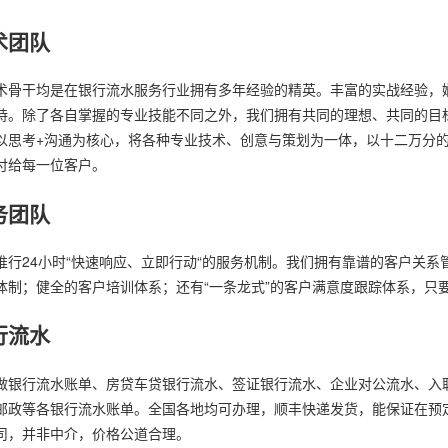
术团队
术骨干均是在银行流水服务行业拥有多年经验的精英。丰富的实战经验，
持。除了各自掌握的专业技能不同之外，我们拥有共同的理想、共同的目
以思考+沟通为核心，将各种专业技术、创意与策划为一体，以十二万分
付给每一位客户。
务团队
推行24小时“快速响应、立即行动“的服务机制。我们拥有靠谱的客户关系
体制；健全的客户培训体系；还有“一条龙式”的客户满意度跟踪体系，只
行流水
做银行流水账单、房贷车贷银行流水、签证银行流水、企业对公流水、入
邮政等各银行流水账单。全国各地均可办理，顺丰快递发货，能保证在预
司，并非中介，价格公道合理。