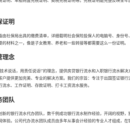
保证明
指由社保局出具的缴费清单，详细载明社会保险投保人的电脑号、身份号
要的材料之一，像是子女教育、养老和一些转接等都需要这么一份证明。
营理念
用技术说话，用责任说话!”的理念，提供房贷银行流水和入职银行流水解
客户提供更加完美、专业的解决方案。我们的宗旨：专注于出国签证银行
行流水、工作证明、存款证明、打卡工资流水服务。
务团队
创新的银行流水代办团队，数千例成功银行流水制作经验，开阔的视野，
网体验。公司代办流水团队成员由多年从事会计经验的专业人才组成，在