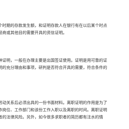
个时期的存款发生额，和证明存款人在银行有在以后某个时点
经商或其他目的需要开具的资信证明。
种证明，一般在办理主要是出国签证使用。证明是用可靠的证
明的充分理由和事项，研判是否符合开具的需要，符合条件的
劳动关系后必须出具的一份书面材料。离职证明的作用是为了
作岗位、工作部门和该份工作入职以及离职的时间。离职证明
者的法律风险。另外，如今很多求职者的简历都有注水的情