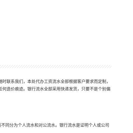
随时联系我们，本处代办工资流水全部根据客户要求而定制，
任何造价痕迹。银行流水全部采用快递发货，只要不是个别偏
质不同分为个人流水和对公流水。银行流水是证明个人或公司