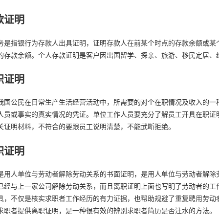
款证明
务是指银行为存款人出具证明，证明存款人在前某个时点的存款余额或某
的存款余额。个人存款证明是客户因出国留学、探亲、旅游、移民定居、
职证明
我国公民在日常生产生活经营活动中，所需要的对个在职情况及收入的一
人员或事实的真实情况的凭证。单位工作人员要充分了解员工开具在职证
关证明材料，不符合的要跟员工说明清楚，不能武断拒绝。
职证明
是用人单位与劳动者解除劳动关系的书面证明，是用人单位与劳动者解除
已经与上一家公司解除劳动关系，而且离职证明上面也写明了劳动者的工
具，不仅是核实求职者工作经历的有力证据，也帮助规避了重复聘用劳动
求职者提供离职证明，是一种很有效的辨别求职者简历是否注水的方法。