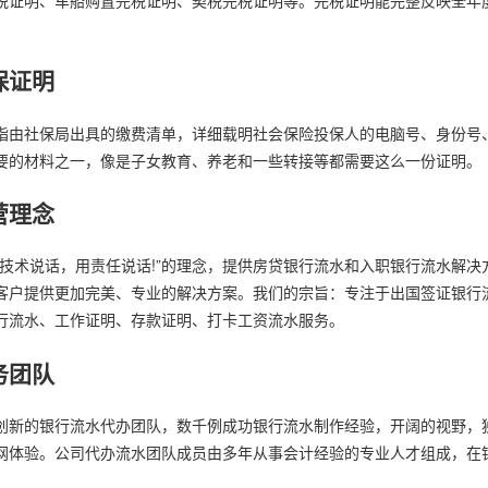
保证明
指由社保局出具的缴费清单，详细载明社会保险投保人的电脑号、身份号
要的材料之一，像是子女教育、养老和一些转接等都需要这么一份证明。
营理念
用技术说话，用责任说话!”的理念，提供房贷银行流水和入职银行流水解
客户提供更加完美、专业的解决方案。我们的宗旨：专注于出国签证银行
行流水、工作证明、存款证明、打卡工资流水服务。
务团队
创新的银行流水代办团队，数千例成功银行流水制作经验，开阔的视野，
网体验。公司代办流水团队成员由多年从事会计经验的专业人才组成，在