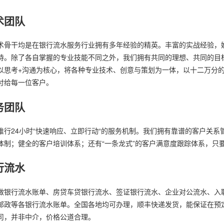
术团队
术骨干均是在银行流水服务行业拥有多年经验的精英。丰富的实战经验，
持。除了各自掌握的专业技能不同之外，我们拥有共同的理想、共同的目
以思考+沟通为核心，将各种专业技术、创意与策划为一体，以十二万分
付给每一位客户。
务团队
推行24小时“快速响应、立即行动“的服务机制。我们拥有靠谱的客户关系
体制；健全的客户培训体系；还有“一条龙式”的客户满意度跟踪体系，只
行流水
做银行流水账单、房贷车贷银行流水、签证银行流水、企业对公流水、入
邮政等各银行流水账单。全国各地均可办理，顺丰快递发货，能保证在预
司，并非中介，价格公道合理。