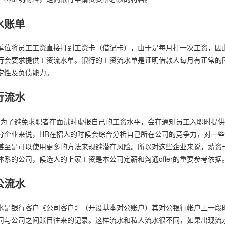
水账单
单位将员工工资直接打到工资卡（借记卡），由于是每月打一次工资，因
行会要求提供工资流水单。银行的工资流水单是证明借款人每月有正常的
定性及负债能力。
行流水
R为了避免求职者在面试时虚报自己的工资水平，会在通知员工入职时提
分企业来说，HR在招人的时候会综合分析自己所在公司的竞争力，对一
甚至是可以使用更多的方法来规避潜在风险。所以对这些企业来说，薪资
体系的公司，候选人的上家工资是本公司定薪和沟通offer的重要参考依据
公流水
水是银行客户《公司客户》（开设基本对公账户）其对公银行帐户上一段
司与公司之间账目往来的记录。这样流水和私人流水很不同，如果出现流