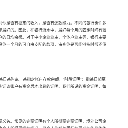
别你是否有稳定的收入，是否有还款能力。不同的银行也许多
是最好的。因此，在银行流水中，最好每个月的固定时间有较
户的日均余额。对于中小企业业主、个体户业主等，银行主要
算你一个月的可自由支配的款项，审查你是否能够按时偿还债
止某日某时点，某指定帐户存款余额。“时段证明”：指某日起至
查证该账户有资金后才出具的证明、我们所说的资金证明，每
税义务。常见的完税证明有个人所得税完税证明、境外公司企
度个人所得税缴纳情况，是个人信誉和履行纳税义务的具体体