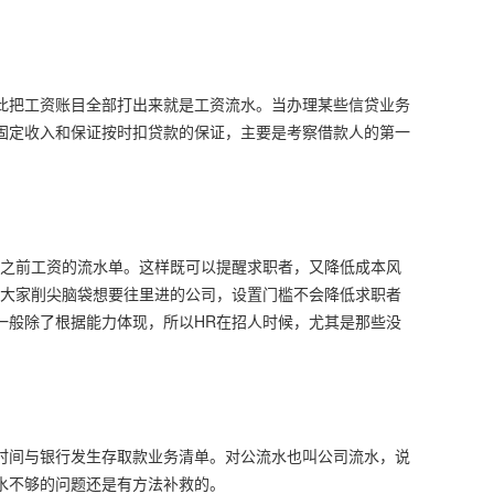
此把工资账目全部打出来就是工资流水。当办理某些信贷业务
固定收入和保证按时扣贷款的保证，主要是考察借款人的第一
供之前工资的流水单。这样既可以提醒求职者，又降低成本风
些大家削尖脑袋想要往里进的公司，设置门槛不会降低求职者
一般除了根据能力体现，所以HR在招人时候，尤其是那些没
。
时间与银行发生存取款业务清单。对公流水也叫公司流水，说
水不够的问题还是有方法补救的。