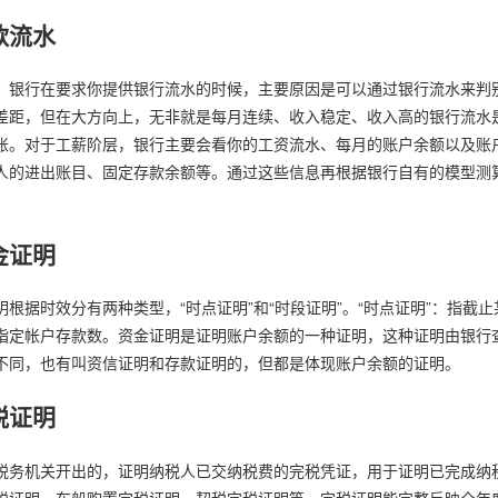
款流水
，银行在要求你提供银行流水的时候，主要原因是可以通过银行流水来判
差距，但在大方向上，无非就是每月连续、收入稳定、收入高的银行流水
账。对于工薪阶层，银行主要会看你的工资流水、每月的账户余额以及账
人的进出账目、固定存款余额等。通过这些信息再根据银行自有的模型测
金证明
明根据时效分有两种类型，“时点证明”和“时段证明”。“时点证明”：指截
指定帐户存款数。资金证明是证明账户余额的一种证明，这种证明由银行
不同，也有叫资信证明和存款证明的，但都是体现账户余额的证明。
税证明
税务机关开出的，证明纳税人已交纳税费的完税凭证，用于证明已完成纳
税证明、车船购置完税证明、契税完税证明等。完税证明能完整反映全年