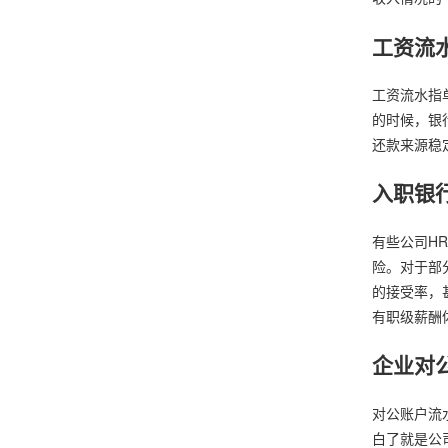
工资流
工资流水指
的时候，银
还款来源稳
入职银
有些公司H
险。对于部
的接受率，
有职级薪酬
企业对
对公账户流
白了就是公