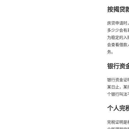
按揭贷
房贷申请时
多少少会有
为稳定的入
会查看借款
务。
银行资
银行资金证
某日止，某
个银行叫法
个人完
完税证明是
业所得税完