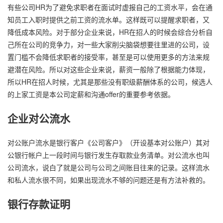
有些公司HR为了避免求职者在面试时虚报自己的工资水平，会在通
知员工入职时提供之前工资的流水单。这样既可以提醒求职者，又
降低成本风险。对于部分企业来说，HR在招人的时候会综合分析自
己所在公司的竞争力，对一些大家削尖脑袋想要往里进的公司，设
置门槛不会降低求职者的接受率，甚至是可以使用更多的方法来规
避潜在风险。所以对这些企业来说，薪资一般除了根据能力体现，
所以HR在招人时候，尤其是那些没有职级薪酬体系的公司，候选人
的上家工资是本公司定薪和沟通offer的重要参考依据。
企业对公流水
对公账户流水是银行客户《公司客户》（开设基本对公账户）其对
公银行帐户上一段时间与银行发生存取款业务清单。对公流水也叫
公司流水，说白了就是公司与公司之间账目往来的记录。这样流水
和私人流水很不同，如果出现流水不够的问题还是有方法补救的。
银行存款证明