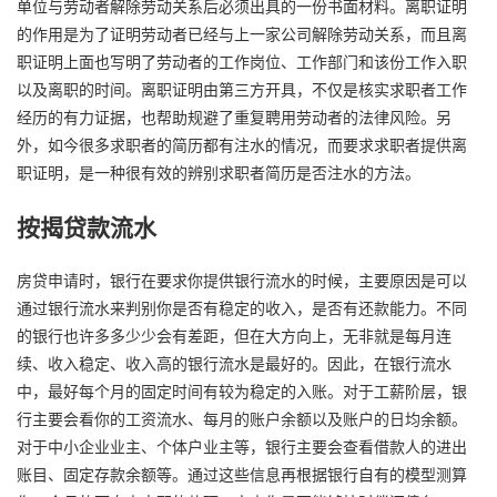
单位与劳动者解除劳动关系后必须出具的一份书面材料。离职证明
的作用是为了证明劳动者已经与上一家公司解除劳动关系，而且离
职证明上面也写明了劳动者的工作岗位、工作部门和该份工作入职
以及离职的时间。离职证明由第三方开具，不仅是核实求职者工作
经历的有力证据，也帮助规避了重复聘用劳动者的法律风险。另
外，如今很多求职者的简历都有注水的情况，而要求求职者提供离
职证明，是一种很有效的辨别求职者简历是否注水的方法。
按揭贷款流水
房贷申请时，银行在要求你提供银行流水的时候，主要原因是可以
通过银行流水来判别你是否有稳定的收入，是否有还款能力。不同
的银行也许多多少少会有差距，但在大方向上，无非就是每月连
续、收入稳定、收入高的银行流水是最好的。因此，在银行流水
中，最好每个月的固定时间有较为稳定的入账。对于工薪阶层，银
行主要会看你的工资流水、每月的账户余额以及账户的日均余额。
对于中小企业业主、个体户业主等，银行主要会查看借款人的进出
账目、固定存款余额等。通过这些信息再根据银行自有的模型测算