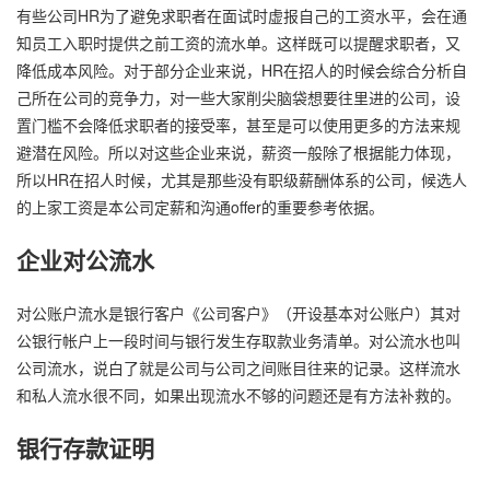
有些公司HR为了避免求职者在面试时虚报自己的工资水平，会在通
知员工入职时提供之前工资的流水单。这样既可以提醒求职者，又
降低成本风险。对于部分企业来说，HR在招人的时候会综合分析自
己所在公司的竞争力，对一些大家削尖脑袋想要往里进的公司，设
置门槛不会降低求职者的接受率，甚至是可以使用更多的方法来规
避潜在风险。所以对这些企业来说，薪资一般除了根据能力体现，
所以HR在招人时候，尤其是那些没有职级薪酬体系的公司，候选人
的上家工资是本公司定薪和沟通offer的重要参考依据。
企业对公流水
对公账户流水是银行客户《公司客户》（开设基本对公账户）其对
公银行帐户上一段时间与银行发生存取款业务清单。对公流水也叫
公司流水，说白了就是公司与公司之间账目往来的记录。这样流水
和私人流水很不同，如果出现流水不够的问题还是有方法补救的。
银行存款证明