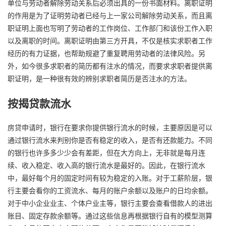
单位与劳动者解除劳动关系后必须出具的一份书面材料。离职证明
的作用是为了证明劳动者已经与上一家公司解除劳动关系，而且离
职证明上面也写明了劳动者的工作岗位、工作部门和该份工作入职
以及离职的时间。离职证明由第三方开具，不仅是核实求职者工作
经历的有力证据，也帮助规避了重复聘用劳动者的法律风险。另
外，如今很多求职者的简历都有注水的情况，而要求求职者提供离
职证明，是一种很有效的辨别求职者简历是否注水的方法。
按揭贷款流水
房贷申请时，银行在要求你提供银行流水的时候，主要原因是可以
通过银行流水来判别你是否有稳定的收入，是否有还款能力。不同
的银行也许多多少少会有差距，但在大方向上，无非就是每月连
续、收入稳定、收入高的银行流水是最好的。因此，在银行流水
中，最好每个月的固定时间有较为稳定的入账。对于工薪阶层，银
行主要会看你的工资流水、每月的账户余额以及账户的日均余额。
对于中小企业业主、个体户业主等，银行主要会查看借款人的进出
账目、固定存款余额等。通过这些信息再根据银行自有的模型测算