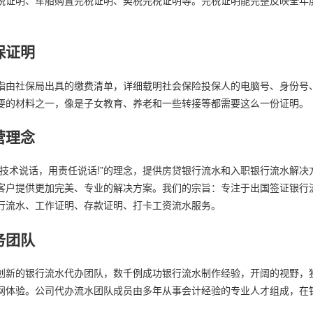
保证明
指由社保局出具的缴费清单，详细载明社会保险投保人的电脑号、身份号
要的材料之一，像是子女教育、养老和一些转接等都需要这么一份证明。
营理念
用技术说话，用责任说话!”的理念，提供房贷银行流水和入职银行流水解
客户提供更加完美、专业的解决方案。我们的宗旨：专注于出国签证银行
行流水、工作证明、存款证明、打卡工资流水服务。
务团队
创新的银行流水代办团队，数千例成功银行流水制作经验，开阔的视野，
网体验。公司代办流水团队成员由多年从事会计经验的专业人才组成，在