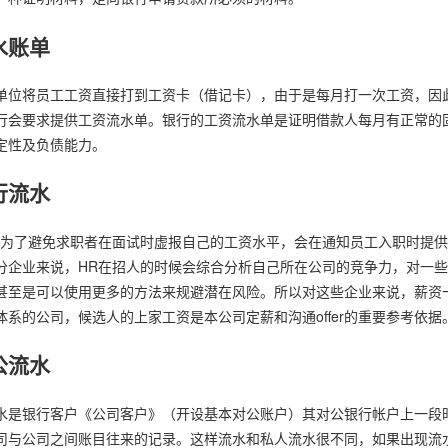
水账单
单位将员工工资直接打到工资卡（借记卡），由于是每月打一次工资，因
行会要求提供工资流水单。银行的工资流水单是证明借款人每月有正常的
定性及负债能力。
行流水
R为了避免求职者在面试时虚报自己的工资水平，会在通知员工入职时提
分企业来说，HR在招人的时候会综合分析自己所在公司的竞争力，对一
甚至是可以使用更多的方法来规避潜在风险。所以对这些企业来说，薪资
体系的公司，候选人的上家工资是本公司定薪和沟通offer的重要参考依据
公流水
水是银行客户《公司客户》（开设基本对公账户）其对公银行帐户上一段
司与公司之间账目往来的记录。这样流水和私人流水很不同，如果出现流