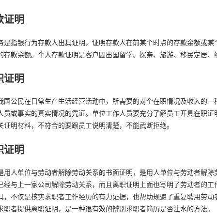
款证明
务是指银行为存款人出具证明，证明存款人在前某个时点的存款余额或某
的存款余额。个人存款证明是客户因出国留学、探亲、旅游、移民定居、
职证明
我国公民在日常生产生活经营活动中，所需要的对个在职情况及收入的一
人员或事实的真实情况的凭证。单位工作人员要充分了解员工开具在职证
关证明材料，不符合的要跟员工说明清楚，不能武断拒绝。
职证明
是用人单位与劳动者解除劳动关系的书面证明，是用人单位与劳动者解除
已经与上一家公司解除劳动关系，而且离职证明上面也写明了劳动者的工
具，不仅是核实求职者工作经历的有力证据，也帮助规避了重复聘用劳动
求职者提供离职证明，是一种很有效的辨别求职者简历是否注水的方法。