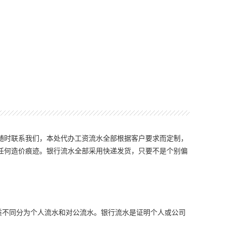
随时联系我们，本处代办工资流水全部根据客户要求而定制，
任何造价痕迹。银行流水全部采用快递发货，只要不是个别偏
质不同分为个人流水和对公流水。银行流水是证明个人或公司