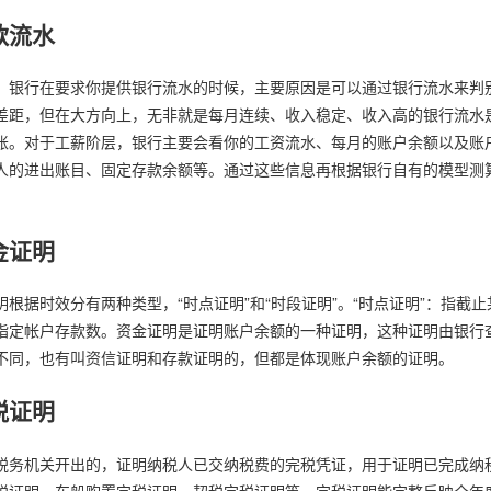
款流水
，银行在要求你提供银行流水的时候，主要原因是可以通过银行流水来判
差距，但在大方向上，无非就是每月连续、收入稳定、收入高的银行流水
账。对于工薪阶层，银行主要会看你的工资流水、每月的账户余额以及账
人的进出账目、固定存款余额等。通过这些信息再根据银行自有的模型测
金证明
明根据时效分有两种类型，“时点证明”和“时段证明”。“时点证明”：指截
指定帐户存款数。资金证明是证明账户余额的一种证明，这种证明由银行
不同，也有叫资信证明和存款证明的，但都是体现账户余额的证明。
税证明
税务机关开出的，证明纳税人已交纳税费的完税凭证，用于证明已完成纳
税证明、车船购置完税证明、契税完税证明等。完税证明能完整反映全年