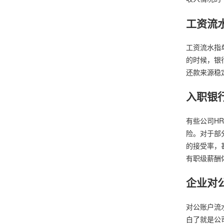
工资流
工资流水指
的时候，银
还款来源稳
入职银
有些公司H
险。对于部
的接受率，
有职级薪酬
企业对
对公账户流
白了就是公