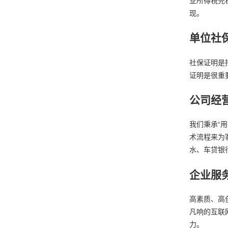
现。
单位社
社保证明是
证明是很重
公司经
我们秉承“
术流程来为
水、车贷银
企业服
高素质、高
凡响的互联
力。