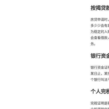
按揭贷
房贷申请时
多少少会有
为稳定的入
会查看借款
务。
银行资
银行资金证
某日止，某
个银行叫法
个人完
完税证明是
业所得税完