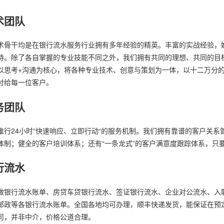
术团队
术骨干均是在银行流水服务行业拥有多年经验的精英。丰富的实战经验，
持。除了各自掌握的专业技能不同之外，我们拥有共同的理想、共同的目
以思考+沟通为核心，将各种专业技术、创意与策划为一体，以十二万分
付给每一位客户。
务团队
推行24小时“快速响应、立即行动“的服务机制。我们拥有靠谱的客户关系
体制；健全的客户培训体系；还有“一条龙式”的客户满意度跟踪体系，只
行流水
做银行流水账单、房贷车贷银行流水、签证银行流水、企业对公流水、入
邮政等各银行流水账单。全国各地均可办理，顺丰快递发货，能保证在预
司，并非中介，价格公道合理。