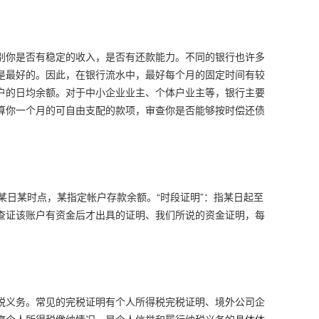
别你是否有稳定的收入，是否有还款能力。不同的银行也许多
是最好的。因此，在银行流水中，最好每个月的固定时间有较
户的日均余额。对于中小企业业主、个体户业主等，银行主要
算你一个月的可自由支配的款项，审查你是否能够按时偿还债
止某日某时点，某指定帐户存款余额。“时段证明”：指某日起至
查证该账户有资金后才出具的证明、我们所说的资金证明，每
税义务。常见的完税证明有个人所得税完税证明、境外公司企
度个人所得税缴纳情况，是个人信誉和履行纳税义务的具体体