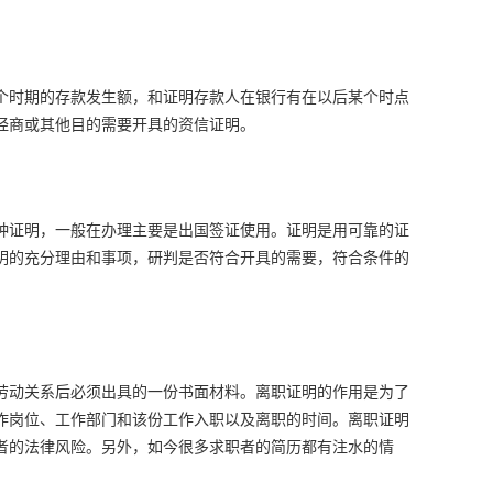
个时期的存款发生额，和证明存款人在银行有在以后某个时点
经商或其他目的需要开具的资信证明。
种证明，一般在办理主要是出国签证使用。证明是用可靠的证
明的充分理由和事项，研判是否符合开具的需要，符合条件的
劳动关系后必须出具的一份书面材料。离职证明的作用是为了
作岗位、工作部门和该份工作入职以及离职的时间。离职证明
者的法律风险。另外，如今很多求职者的简历都有注水的情