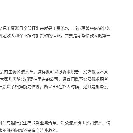
此把工资账目全部打出来就是工资流水。当办理某些信贷业务
固定收入和保证按时扣贷款的保证，主要是考察借款人的第一
供之前工资的流水单。这样既可以提醒求职者，又降低成本风
些大家削尖脑袋想要往里进的公司，设置门槛不会降低求职者
一般除了根据能力体现，所以HR在招人时候，尤其是那些没
。
时间与银行发生存取款业务清单。对公流水也叫公司流水，说
水不够的问题还是有方法补救的。