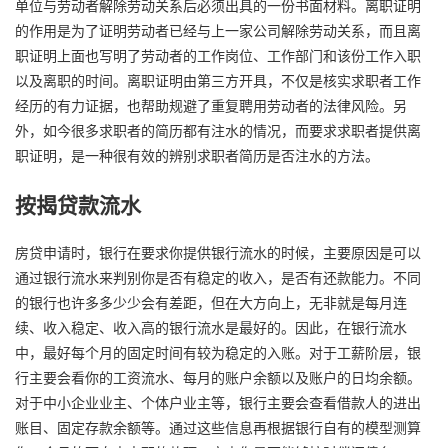
单位与劳动者解除劳动关系后必须出具的一份书面材料。离职证明
的作用是为了证明劳动者已经与上一家公司解除劳动关系，而且离
职证明上面也写明了劳动者的工作岗位、工作部门和该份工作入职
以及离职的时间。离职证明由第三方开具，不仅是核实求职者工作
经历的有力证据，也帮助规避了重复聘用劳动者的法律风险。另
外，如今很多求职者的简历都有注水的情况，而要求求职者提供离
职证明，是一种很有效的辨别求职者简历是否注水的方法。
按揭贷款流水
房贷申请时，银行在要求你提供银行流水的时候，主要原因是可以
通过银行流水来判别你是否有稳定的收入，是否有还款能力。不同
的银行也许多多少少会有差距，但在大方向上，无非就是每月连
续、收入稳定、收入高的银行流水是最好的。因此，在银行流水
中，最好每个月的固定时间有较为稳定的入账。对于工薪阶层，银
行主要会看你的工资流水、每月的账户余额以及账户的日均余额。
对于中小企业业主、个体户业主等，银行主要会查看借款人的进出
账目、固定存款余额等。通过这些信息再根据银行自有的模型测算