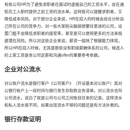
有些公司HR为了避免求职者在面试时虚报自己的工资水平，会在通
知员工入职时提供之前工资的流水单。这样既可以提醒求职者，又
降低成本风险。对于部分企业来说，HR在招人的时候会综合分析自
己所在公司的竞争力，对一些大家削尖脑袋想要往里进的公司，设
置门槛不会降低求职者的接受率，甚至是可以使用更多的方法来规
避潜在风险。所以对这些企业来说，薪资一般除了根据能力体现，
所以HR在招人时候，尤其是那些没有职级薪酬体系的公司，候选人
的上家工资是本公司定薪和沟通offer的重要参考依据。
企业对公流水
对公账户流水是银行客户《公司客户》（开设基本对公账户）其对
公银行帐户上一段时间与银行发生存取款业务清单。对公流水也叫
公司流水，说白了就是公司与公司之间账目往来的记录。这样流水
和私人流水很不同，如果出现流水不够的问题还是有方法补救的。
银行存款证明