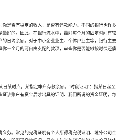
别你是否有稳定的收入，是否有还款能力。不同的银行也许多
是最好的。因此，在银行流水中，最好每个月的固定时间有较
户的日均余额。对于中小企业业主、个体户业主等，银行主要
算你一个月的可自由支配的款项，审查你是否能够按时偿还债
止某日某时点，某指定帐户存款余额。“时段证明”：指某日起至
查证该账户有资金后才出具的证明、我们所说的资金证明，每
税义务。常见的完税证明有个人所得税完税证明、境外公司企
度个人所得税缴纳情况，是个人信誉和履行纳税义务的具体体