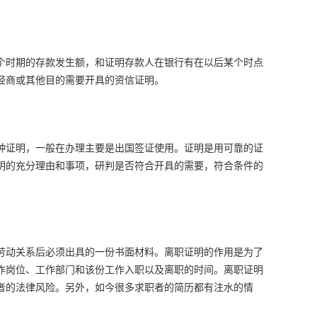
个时期的存款发生额，和证明存款人在银行有在以后某个时点
经商或其他目的需要开具的资信证明。
种证明，一般在办理主要是出国签证使用。证明是用可靠的证
明的充分理由和事项，研判是否符合开具的需要，符合条件的
劳动关系后必须出具的一份书面材料。离职证明的作用是为了
作岗位、工作部门和该份工作入职以及离职的时间。离职证明
者的法律风险。另外，如今很多求职者的简历都有注水的情