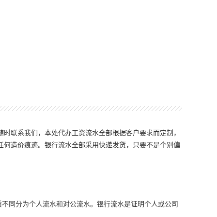
随时联系我们，本处代办工资流水全部根据客户要求而定制，
任何造价痕迹。银行流水全部采用快递发货，只要不是个别偏
质不同分为个人流水和对公流水。银行流水是证明个人或公司