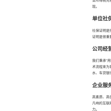
现。
单位社
社保证明是
证明是很重
公司经
我们秉承“
术流程来为
水、车贷银
企业服
高素质、高
凡响的互联
力。