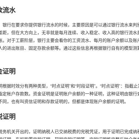
款流水
，银行在要求你提供银行流水的时候，主要原因是可以通过银行流水来判
差距，但在大方向上，无非就是每月连续、收入稳定、收入高的银行流水
账。对于工薪阶层，银行主要会看你的工资流水、每月的账户余额以及账
人的进出账目、固定存款余额等。通过这些信息再根据银行自有的模型测
金证明
明根据时效分有两种类型，“时点证明”和“时段证明”。“时点证明”：指截
指定帐户存款数。资金证明是证明账户余额的一种证明，这种证明由银行
不同，也有叫资信证明和存款证明的，但都是体现账户余额的证明。
税证明
税务机关开出的，证明纳税人已交纳税费的完税凭证，用于证明已完成纳
税证明、车船购置完税证明、契税完税证明等。完税证明能完整反映全年