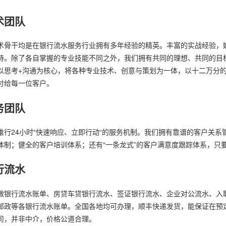
术团队
术骨干均是在银行流水服务行业拥有多年经验的精英。丰富的实战经验，
持。除了各自掌握的专业技能不同之外，我们拥有共同的理想、共同的目
以思考+沟通为核心，将各种专业技术、创意与策划为一体，以十二万分
付给每一位客户。
务团队
推行24小时“快速响应、立即行动“的服务机制。我们拥有靠谱的客户关系
体制；健全的客户培训体系；还有“一条龙式”的客户满意度跟踪体系，只
行流水
做银行流水账单、房贷车贷银行流水、签证银行流水、企业对公流水、入
邮政等各银行流水账单。全国各地均可办理，顺丰快递发货，能保证在预
司，并非中介，价格公道合理。