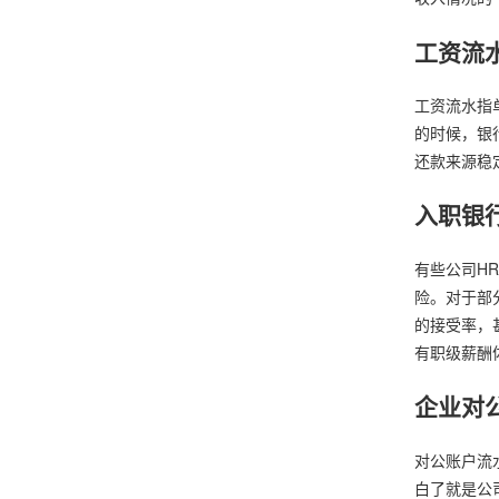
工资流
工资流水指
的时候，银
还款来源稳
入职银
有些公司H
险。对于部
的接受率，
有职级薪酬
企业对
对公账户流
白了就是公