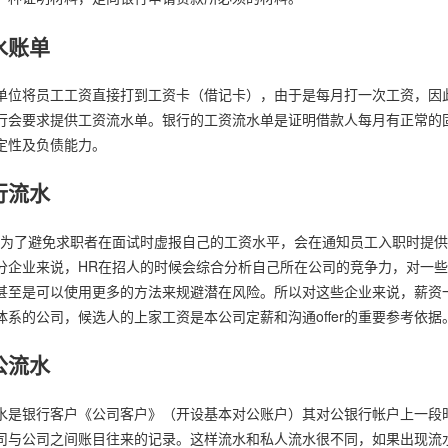
水账单
单位将员工工资直接打到工资卡（借记卡），由于是每月打一次工资，因
行会要求提供工资流水单。银行的工资流水单是证明借款人每月有正常的
定性及负债能力。
行流水
R为了避免求职者在面试时虚报自己的工资水平，会在通知员工入职时提
分企业来说，HR在招人的时候会综合分析自己所在公司的竞争力，对一
甚至是可以使用更多的方法来规避潜在风险。所以对这些企业来说，薪资
体系的公司，候选人的上家工资是本公司定薪和沟通offer的重要参考依据
公流水
水是银行客户《公司客户》（开设基本对公账户）其对公银行帐户上一段
司与公司之间账目往来的记录。这样流水和私人流水很不同，如果出现流