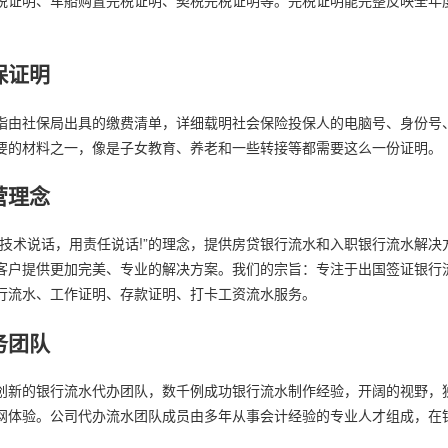
保证明
指由社保局出具的缴费清单，详细载明社会保险投保人的电脑号、身份号
要的材料之一，像是子女教育、养老和一些转接等都需要这么一份证明。
营理念
用技术说话，用责任说话!”的理念，提供房贷银行流水和入职银行流水解
客户提供更加完美、专业的解决方案。我们的宗旨：专注于出国签证银行
行流水、工作证明、存款证明、打卡工资流水服务。
务团队
创新的银行流水代办团队，数千例成功银行流水制作经验，开阔的视野，
网体验。公司代办流水团队成员由多年从事会计经验的专业人才组成，在