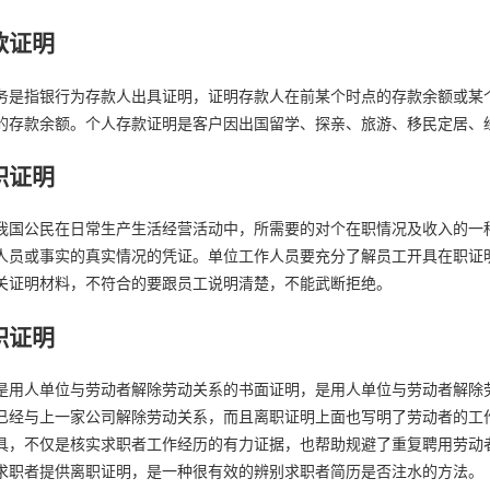
款证明
务是指银行为存款人出具证明，证明存款人在前某个时点的存款余额或某
的存款余额。个人存款证明是客户因出国留学、探亲、旅游、移民定居、
职证明
我国公民在日常生产生活经营活动中，所需要的对个在职情况及收入的一
人员或事实的真实情况的凭证。单位工作人员要充分了解员工开具在职证
关证明材料，不符合的要跟员工说明清楚，不能武断拒绝。
职证明
是用人单位与劳动者解除劳动关系的书面证明，是用人单位与劳动者解除
已经与上一家公司解除劳动关系，而且离职证明上面也写明了劳动者的工
具，不仅是核实求职者工作经历的有力证据，也帮助规避了重复聘用劳动
求职者提供离职证明，是一种很有效的辨别求职者简历是否注水的方法。