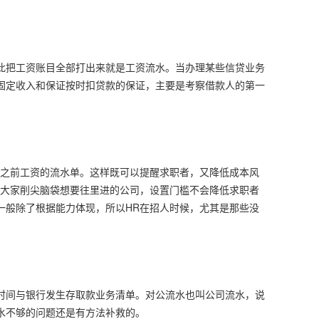
此把工资账目全部打出来就是工资流水。当办理某些信贷业务
固定收入和保证按时扣贷款的保证，主要是考察借款人的第一
供之前工资的流水单。这样既可以提醒求职者，又降低成本风
些大家削尖脑袋想要往里进的公司，设置门槛不会降低求职者
一般除了根据能力体现，所以HR在招人时候，尤其是那些没
。
时间与银行发生存取款业务清单。对公流水也叫公司流水，说
水不够的问题还是有方法补救的。