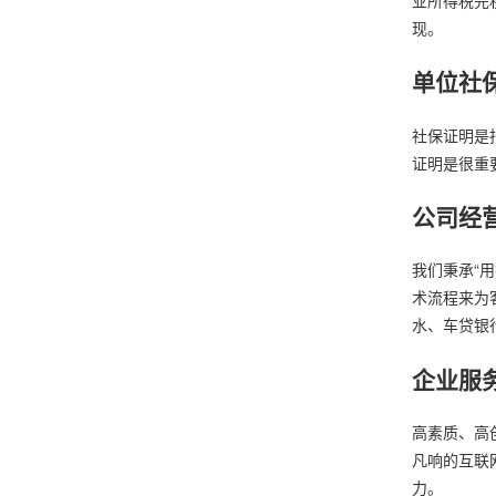
现。
单位社
社保证明是
证明是很重
公司经
我们秉承“
术流程来为
水、车贷银
企业服
高素质、高
凡响的互联
力。