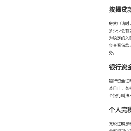
按揭贷
房贷申请时
多少少会有
为稳定的入
会查看借款
务。
银行资
银行资金证
某日止，某
个银行叫法
个人完
完税证明是
业所得税完