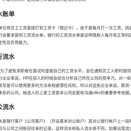
水账单
单位将员工工资直接打到工资卡（借记卡），由于是每月打一次工资，因
行会要求提供工资流水单。银行的工资流水单是证明借款人每月有正常的
定性及负债能力。
行流水
R为了避免求职者在面试时虚报自己的工资水平，会在通知员工入职时提
分企业来说，HR在招人的时候会综合分析自己所在公司的竞争力，对一
甚至是可以使用更多的方法来规避潜在风险。所以对这些企业来说，薪资
体系的公司，候选人的上家工资是本公司定薪和沟通offer的重要参考依据
公流水
水是银行客户《公司客户》（开设基本对公账户）其对公银行帐户上一段
司与公司之间账目往来的记录。这样流水和私人流水很不同，如果出现流