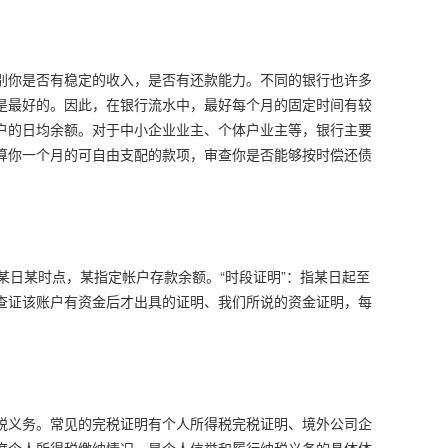
别你是否有稳定的收入，是否有还款能力。不同的银行也许多
是最好的。因此，在银行流水中，最好每个月的固定时间有较
户的日均余额。对于中小企业业主、个体户业主等，银行主要
算你一个月的可自由支配的款项，审查你是否能够按时偿还债
止某日某时点，某指定帐户存款余额。“时段证明”：指某日起至
查证该账户有资金后才出具的证明、我们所说的资金证明，每
税义务。常见的完税证明有个人所得税完税证明、境外公司企
度个人所得税缴纳情况，是个人信誉和履行纳税义务的具体体