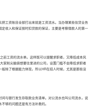
此把工资账目全部打出来就是工资流水。当办理某些信贷业务
固定收入和保证按时扣贷款的保证，主要是考察借款人的第一
供之前工资的流水单。这样既可以提醒求职者，又降低成本风
些大家削尖脑袋想要往里进的公司，设置门槛不会降低求职者
一般除了根据能力体现，所以HR在招人时候，尤其是那些没
。
时间与银行发生存取款业务清单。对公流水也叫公司流水，说
水不够的问题还是有方法补救的。