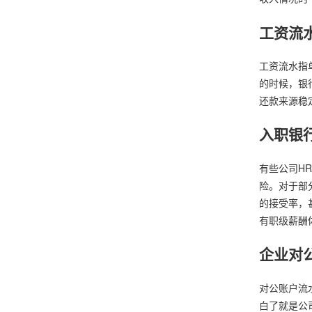
工资流
工资流水指
的时候，银
还款来源稳
入职银
有些公司H
险。对于部
的接受率，
有职级薪酬
企业对
对公账户流
白了就是公