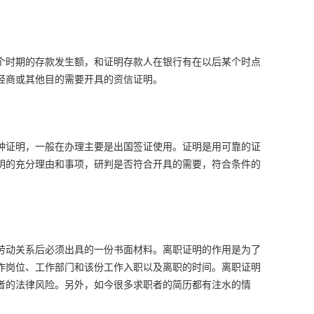
个时期的存款发生额，和证明存款人在银行有在以后某个时点
经商或其他目的需要开具的资信证明。
种证明，一般在办理主要是出国签证使用。证明是用可靠的证
明的充分理由和事项，研判是否符合开具的需要，符合条件的
劳动关系后必须出具的一份书面材料。离职证明的作用是为了
作岗位、工作部门和该份工作入职以及离职的时间。离职证明
者的法律风险。另外，如今很多求职者的简历都有注水的情