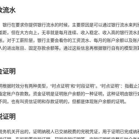
款流水
，银行在要求你提供银行流水的时候，主要原因是可以通过银行流水来判
差距，但在大方向上，无非就是每月连续、收入稳定、收入高的银行流水
账。对于工薪阶层，银行主要会看你的工资流水、每月的账户余额以及账
人的进出账目、固定存款余额等。通过这些信息再根据银行自有的模型测
金证明
明根据时效分有两种类型，“时点证明”和“时段证明”。“时点证明”：指截
指定帐户存款数。资金证明是证明账户余额的一种证明，这种证明由银行
不同，也有叫资信证明和存款证明的，但都是体现账户余额的证明。
税证明
税务机关开出的，证明纳税人已交纳税费的完税凭证，用于证明已完成纳
税证明、车船购置完税证明、契税完税证明等。完税证明能完整反映全年