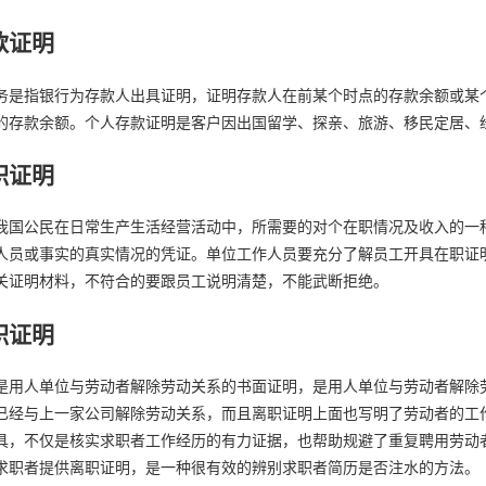
款证明
务是指银行为存款人出具证明，证明存款人在前某个时点的存款余额或某
的存款余额。个人存款证明是客户因出国留学、探亲、旅游、移民定居、
职证明
我国公民在日常生产生活经营活动中，所需要的对个在职情况及收入的一
人员或事实的真实情况的凭证。单位工作人员要充分了解员工开具在职证
关证明材料，不符合的要跟员工说明清楚，不能武断拒绝。
职证明
是用人单位与劳动者解除劳动关系的书面证明，是用人单位与劳动者解除
已经与上一家公司解除劳动关系，而且离职证明上面也写明了劳动者的工
具，不仅是核实求职者工作经历的有力证据，也帮助规避了重复聘用劳动
求职者提供离职证明，是一种很有效的辨别求职者简历是否注水的方法。