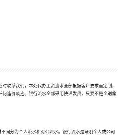
随时联系我们，本处代办工资流水全部根据客户要求而定制，
任何造价痕迹。银行流水全部采用快递发货，只要不是个别偏
质不同分为个人流水和对公流水。银行流水是证明个人或公司