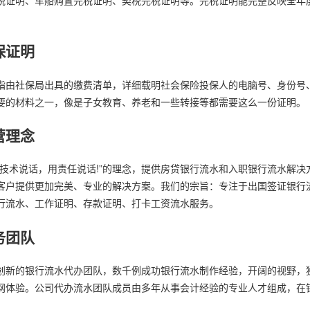
保证明
指由社保局出具的缴费清单，详细载明社会保险投保人的电脑号、身份号
要的材料之一，像是子女教育、养老和一些转接等都需要这么一份证明。
营理念
用技术说话，用责任说话!”的理念，提供房贷银行流水和入职银行流水解
客户提供更加完美、专业的解决方案。我们的宗旨：专注于出国签证银行
行流水、工作证明、存款证明、打卡工资流水服务。
务团队
创新的银行流水代办团队，数千例成功银行流水制作经验，开阔的视野，
网体验。公司代办流水团队成员由多年从事会计经验的专业人才组成，在