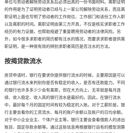
单位与劳动者解除劳动关系后必须出具的一份书面材料。离职证明
的作用是为了证明劳动者已经与上一家公司解除劳动关系，而且离
职证明上面也写明了劳动者的工作岗位、工作部门和该份工作入职
以及离职的时间。离职证明由第三方开具，不仅是核实求职者工作
经历的有力证据，也帮助规避了重复聘用劳动者的法律风险。另
外，如今很多求职者的简历都有注水的情况，而要求求职者提供离
职证明，是一种很有效的辨别求职者简历是否注水的方法。
按揭贷款流水
房贷申请时，银行在要求你提供银行流水的时候，主要原因是可以
通过银行流水来判别你是否有稳定的收入，是否有还款能力。不同
的银行也许多多少少会有差距，但在大方向上，无非就是每月连
续、收入稳定、收入高的银行流水是最好的。因此，在银行流水
中，最好每个月的固定时间有较为稳定的入账。对于工薪阶层，银
行主要会看你的工资流水、每月的账户余额以及账户的日均余额。
对于中小企业业主、个体户业主等，银行主要会查看借款人的进出
账目、固定存款余额等。通过这些信息再根据银行自有的模型测算