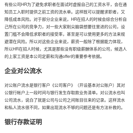
有些公司HR为了避免求职者在面试时虚报自己的工资水平，会在通
知员工入职时提供之前工资的流水单。这样既可以提醒求职者，又
降低成本风险。对于部分企业来说，HR在招人的时候会综合分析自
己所在公司的竞争力，对一些大家削尖脑袋想要往里进的公司，设
置门槛不会降低求职者的接受率，甚至是可以使用更多的方法来规
避潜在风险。所以对这些企业来说，薪资一般除了根据能力体现，
所以HR在招人时候，尤其是那些没有职级薪酬体系的公司，候选人
的上家工资是本公司定薪和沟通offer的重要参考依据。
企业对公流水
对公账户流水是银行客户《公司客户》（开设基本对公账户）其对
公银行帐户上一段时间与银行发生存取款业务清单。对公流水也叫
公司流水，说白了就是公司与公司之间账目往来的记录。这样流水
和私人流水很不同，如果出现流水不够的问题还是有方法补救的。
银行存款证明