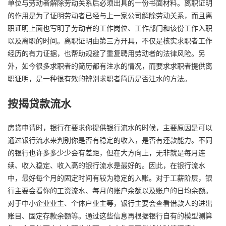
单位与劳动者解除劳动关系后必须出具的一份书面材料。离职证明
的作用是为了证明劳动者已经与上一家公司解除劳动关系，而且离
职证明上面也写明了劳动者的工作岗位、工作部门和该份工作入职
以及离职的时间。离职证明由第三方开具，不仅是核实求职者工作
经历的有力证据，也帮助规避了重复聘用劳动者的法律风险。另
外，如今很多求职者的简历都有注水的情况，而要求求职者提供离
职证明，是一种很有效的辨别求职者简历是否注水的方法。
按揭贷款流水
房贷申请时，银行在要求你提供银行流水的时候，主要原因是可以
通过银行流水来判别你是否有稳定的收入，是否有还款能力。不同
的银行也许多多少少会有差距，但在大方向上，无非就是每月连
续、收入稳定、收入高的银行流水是最好的。因此，在银行流水
中，最好每个月的固定时间有较为稳定的入账。对于工薪阶层，银
行主要会看你的工资流水、每月的账户余额以及账户的日均余额。
对于中小企业业主、个体户业主等，银行主要会查看借款人的进出
账目、固定存款余额等。通过这些信息再根据银行自有的模型测算