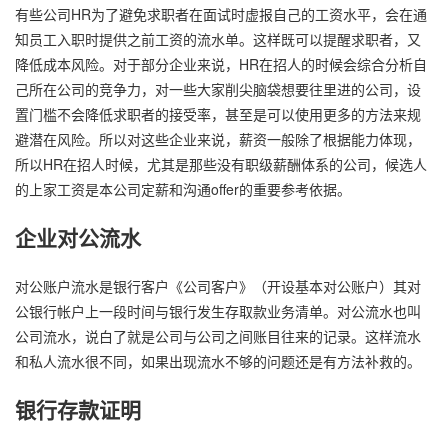
有些公司HR为了避免求职者在面试时虚报自己的工资水平，会在通
知员工入职时提供之前工资的流水单。这样既可以提醒求职者，又
降低成本风险。对于部分企业来说，HR在招人的时候会综合分析自
己所在公司的竞争力，对一些大家削尖脑袋想要往里进的公司，设
置门槛不会降低求职者的接受率，甚至是可以使用更多的方法来规
避潜在风险。所以对这些企业来说，薪资一般除了根据能力体现，
所以HR在招人时候，尤其是那些没有职级薪酬体系的公司，候选人
的上家工资是本公司定薪和沟通offer的重要参考依据。
企业对公流水
对公账户流水是银行客户《公司客户》（开设基本对公账户）其对
公银行帐户上一段时间与银行发生存取款业务清单。对公流水也叫
公司流水，说白了就是公司与公司之间账目往来的记录。这样流水
和私人流水很不同，如果出现流水不够的问题还是有方法补救的。
银行存款证明