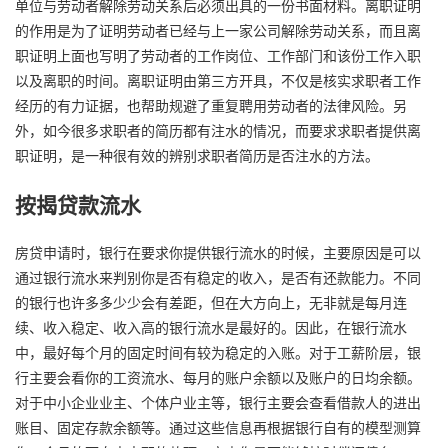
单位与劳动者解除劳动关系后必须出具的一份书面材料。离职证明
的作用是为了证明劳动者已经与上一家公司解除劳动关系，而且离
职证明上面也写明了劳动者的工作岗位、工作部门和该份工作入职
以及离职的时间。离职证明由第三方开具，不仅是核实求职者工作
经历的有力证据，也帮助规避了重复聘用劳动者的法律风险。另
外，如今很多求职者的简历都有注水的情况，而要求求职者提供离
职证明，是一种很有效的辨别求职者简历是否注水的方法。
按揭贷款流水
房贷申请时，银行在要求你提供银行流水的时候，主要原因是可以
通过银行流水来判别你是否有稳定的收入，是否有还款能力。不同
的银行也许多多少少会有差距，但在大方向上，无非就是每月连
续、收入稳定、收入高的银行流水是最好的。因此，在银行流水
中，最好每个月的固定时间有较为稳定的入账。对于工薪阶层，银
行主要会看你的工资流水、每月的账户余额以及账户的日均余额。
对于中小企业业主、个体户业主等，银行主要会查看借款人的进出
账目、固定存款余额等。通过这些信息再根据银行自有的模型测算