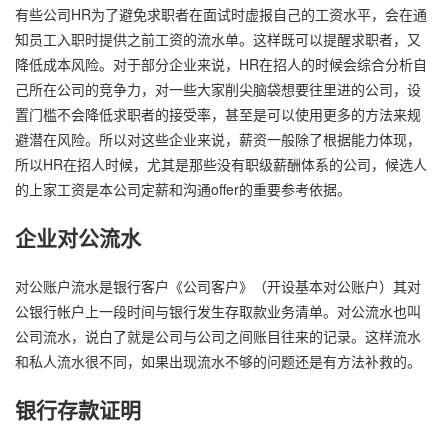
有些公司HR为了避免求职者在面试时虚报自己的工资水平，会在通
知员工入职时提供之前工资的流水单。这样既可以提醒求职者，又
降低成本风险。对于部分企业来说，HR在招人的时候会综合分析自
己所在公司的竞争力，对一些大家削尖脑袋想要往里进的公司，设
置门槛不会降低求职者的接受率，甚至是可以使用更多的方法来规
避潜在风险。所以对这些企业来说，薪资一般除了根据能力体现，
所以HR在招人时候，尤其是那些没有职级薪酬体系的公司，候选人
的上家工资是本公司定薪和沟通offer的重要参考依据。
企业对公流水
对公账户流水是银行客户《公司客户》（开设基本对公账户）其对
公银行帐户上一段时间与银行发生存取款业务清单。对公流水也叫
公司流水，说白了就是公司与公司之间账目往来的记录。这样流水
和私人流水很不同，如果出现流水不够的问题还是有方法补救的。
银行存款证明