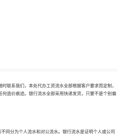
随时联系我们，本处代办工资流水全部根据客户要求而定制，
任何造价痕迹。银行流水全部采用快递发货，只要不是个别偏
质不同分为个人流水和对公流水。银行流水是证明个人或公司