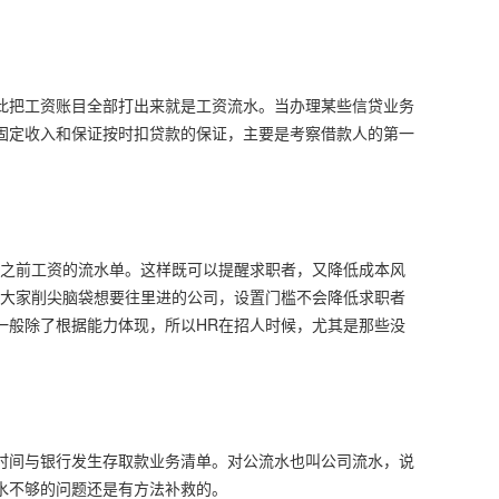
此把工资账目全部打出来就是工资流水。当办理某些信贷业务
固定收入和保证按时扣贷款的保证，主要是考察借款人的第一
供之前工资的流水单。这样既可以提醒求职者，又降低成本风
些大家削尖脑袋想要往里进的公司，设置门槛不会降低求职者
一般除了根据能力体现，所以HR在招人时候，尤其是那些没
。
时间与银行发生存取款业务清单。对公流水也叫公司流水，说
水不够的问题还是有方法补救的。