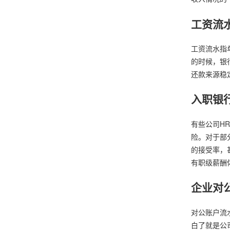
工资流
工资流水指
的时候，银
还款来源稳
入职银
有些公司H
险。对于部
的接受率，
有职级薪酬
企业对
对公账户流
白了就是公