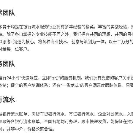
术团队
术骨干均是在银行流水服务行业拥有多年经验的精英。丰富的实战经验，
持。除了各自掌握的专业技能不同之外，我们拥有共同的理想、共同的目
以思考+沟通为核心，将各种专业技术、创意与策划为一体，以十二万分
付给每一位客户。
务团队
推行24小时“快速响应、立即行动“的服务机制。我们拥有靠谱的客户关系
体制；健全的客户培训体系；还有“一条龙式”的客户满意度跟踪体系，只
行流水
做银行流水账单、房贷车贷银行流水、签证银行流水、企业对公流水、入
邮政等各银行流水账单。全国各地均可办理，顺丰快递发货，能保证在预
司，并非中介，价格公道合理。