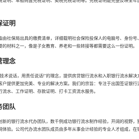
保证明
指由社保局出具的缴费清单，详细载明社会保险投保人的电脑号、身份号
要的材料之一，像是子女教育、养老和一些转接等都需要这么一份证明。
营理念
用技术说话，用责任说话!”的理念，提供房贷银行流水和入职银行流水解
客户提供更加完美、专业的解决方案。我们的宗旨：专注于出国签证银行
行流水、工作证明、存款证明、打卡工资流水服务。
务团队
创新的银行流水代办团队，数千例成功银行流水制作经验，开阔的视野，
网体验。公司代办流水团队成员由多年从事会计经验的专业人才组成，在