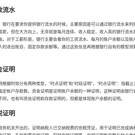
款流水
，银行在要求你提供银行流水的时候，主要原因是可以通过银行流水来判
差距，但在大方向上，无非就是每月连续、收入稳定、收入高的银行流水
账。对于工薪阶层，银行主要会看你的工资流水、每月的账户余额以及账
人的进出账目、固定存款余额等。通过这些信息再根据银行自有的模型测
金证明
明根据时效分有两种类型，“时点证明”和“时段证明”。“时点证明”：指截
指定帐户存款数。资金证明是证明账户余额的一种证明，这种证明由银行
不同，也有叫资信证明和存款证明的，但都是体现账户余额的证明。
税证明
税务机关开出的，证明纳税人已交纳税费的完税凭证，用于证明已完成纳
税证明、车船购置完税证明、契税完税证明等。完税证明能完整反映全年