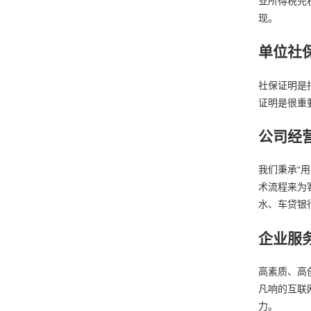
现。
单位社
社保证明是
证明是很重
公司经
我们秉承“
术流程来为
水、车贷银
企业服
高素质、高
凡响的互联
力。