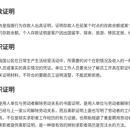
款证明
务是指银行为存款人出具证明，证明存款人在前某个时点的存款余额或某
的存款余额。个人存款证明是客户因出国留学、探亲、旅游、移民定居、
职证明
我国公民在日常生产生活经营活动中，所需要的对个在职情况及收入的一
人员或事实的真实情况的凭证。单位工作人员要充分了解员工开具在职证
关证明材料，不符合的要跟员工说明清楚，不能武断拒绝。
职证明
是用人单位与劳动者解除劳动关系的书面证明，是用人单位与劳动者解除
已经与上一家公司解除劳动关系，而且离职证明上面也写明了劳动者的工
具，不仅是核实求职者工作经历的有力证据，也帮助规避了重复聘用劳动
求职者提供离职证明，是一种很有效的辨别求职者简历是否注水的方法。