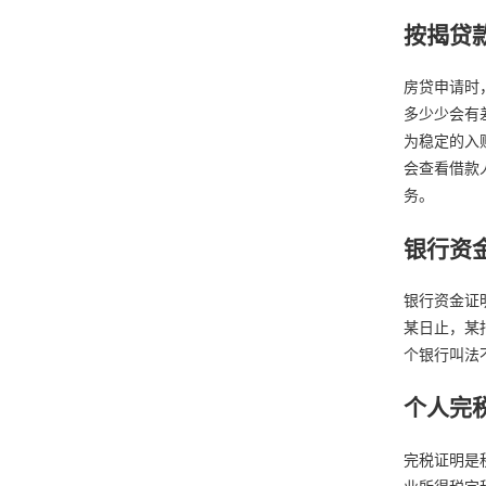
按揭贷
房贷申请时
多少少会有
为稳定的入
会查看借款
务。
银行资
银行资金证
某日止，某
个银行叫法
个人完
完税证明是
业所得税完