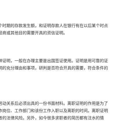
个时期的存款发生额，和证明存款人在银行有在以后某个时点
经商或其他目的需要开具的资信证明。
种证明，一般在办理主要是出国签证使用。证明是用可靠的证
明的充分理由和事项，研判是否符合开具的需要，符合条件的
劳动关系后必须出具的一份书面材料。离职证明的作用是为了
作岗位、工作部门和该份工作入职以及离职的时间。离职证明
者的法律风险。另外，如今很多求职者的简历都有注水的情