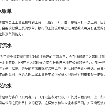
水账单
单位将员工工资直接打到工资卡（借记卡），由于是每月打一次工资，因
行会要求提供工资流水单。银行的工资流水单是证明借款人每月有正常的
定性及负债能力。
行流水
R为了避免求职者在面试时虚报自己的工资水平，会在通知员工入职时提
分企业来说，HR在招人的时候会综合分析自己所在公司的竞争力，对一
甚至是可以使用更多的方法来规避潜在风险。所以对这些企业来说，薪资
体系的公司，候选人的上家工资是本公司定薪和沟通offer的重要参考依据
公流水
水是银行客户《公司客户》（开设基本对公账户）其对公银行帐户上一段
司与公司之间账目往来的记录。这样流水和私人流水很不同，如果出现流