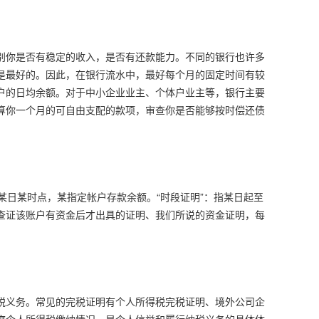
别你是否有稳定的收入，是否有还款能力。不同的银行也许多
是最好的。因此，在银行流水中，最好每个月的固定时间有较
户的日均余额。对于中小企业业主、个体户业主等，银行主要
算你一个月的可自由支配的款项，审查你是否能够按时偿还债
止某日某时点，某指定帐户存款余额。“时段证明”：指某日起至
查证该账户有资金后才出具的证明、我们所说的资金证明，每
税义务。常见的完税证明有个人所得税完税证明、境外公司企
度个人所得税缴纳情况，是个人信誉和履行纳税义务的具体体