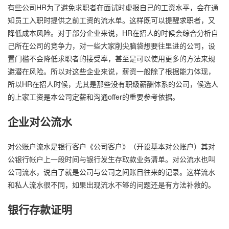
有些公司HR为了避免求职者在面试时虚报自己的工资水平，会在通
知员工入职时提供之前工资的流水单。这样既可以提醒求职者，又
降低成本风险。对于部分企业来说，HR在招人的时候会综合分析自
己所在公司的竞争力，对一些大家削尖脑袋想要往里进的公司，设
置门槛不会降低求职者的接受率，甚至是可以使用更多的方法来规
避潜在风险。所以对这些企业来说，薪资一般除了根据能力体现，
所以HR在招人时候，尤其是那些没有职级薪酬体系的公司，候选人
的上家工资是本公司定薪和沟通offer的重要参考依据。
企业对公流水
对公账户流水是银行客户《公司客户》（开设基本对公账户）其对
公银行帐户上一段时间与银行发生存取款业务清单。对公流水也叫
公司流水，说白了就是公司与公司之间账目往来的记录。这样流水
和私人流水很不同，如果出现流水不够的问题还是有方法补救的。
银行存款证明