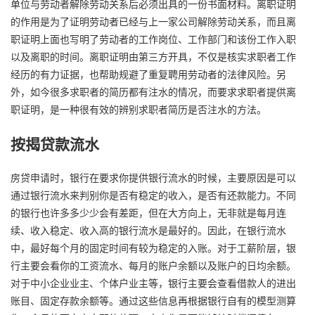
单位与劳动者解除劳动关系后必须出具的一份书面材料。离职证明
的作用是为了证明劳动者已经与上一家公司解除劳动关系，而且离
职证明上面也写明了劳动者的工作岗位、工作部门和该份工作入职
以及离职的时间。离职证明由第三方开具，不仅是核实求职者工作
经历的有力证据，也帮助规避了重复聘用劳动者的法律风险。另
外，如今很多求职者的简历都有注水的情况，而要求求职者提供离
职证明，是一种很有效的辨别求职者简历是否注水的方法。
按揭贷款流水
房贷申请时，银行在要求你提供银行流水的时候，主要原因是可以
通过银行流水来判别你是否有稳定的收入，是否有还款能力。不同
的银行也许多多少少会有差距，但在大方向上，无非就是每月连
续、收入稳定、收入高的银行流水是最好的。因此，在银行流水
中，最好每个月的固定时间有较为稳定的入账。对于工薪阶层，银
行主要会看你的工资流水、每月的账户余额以及账户的日均余额。
对于中小企业业主、个体户业主等，银行主要会查看借款人的进出
账目、固定存款余额等。通过这些信息再根据银行自有的模型测算