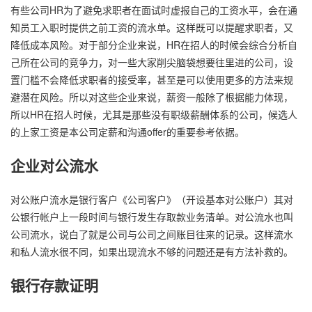
有些公司HR为了避免求职者在面试时虚报自己的工资水平，会在通
知员工入职时提供之前工资的流水单。这样既可以提醒求职者，又
降低成本风险。对于部分企业来说，HR在招人的时候会综合分析自
己所在公司的竞争力，对一些大家削尖脑袋想要往里进的公司，设
置门槛不会降低求职者的接受率，甚至是可以使用更多的方法来规
避潜在风险。所以对这些企业来说，薪资一般除了根据能力体现，
所以HR在招人时候，尤其是那些没有职级薪酬体系的公司，候选人
的上家工资是本公司定薪和沟通offer的重要参考依据。
企业对公流水
对公账户流水是银行客户《公司客户》（开设基本对公账户）其对
公银行帐户上一段时间与银行发生存取款业务清单。对公流水也叫
公司流水，说白了就是公司与公司之间账目往来的记录。这样流水
和私人流水很不同，如果出现流水不够的问题还是有方法补救的。
银行存款证明