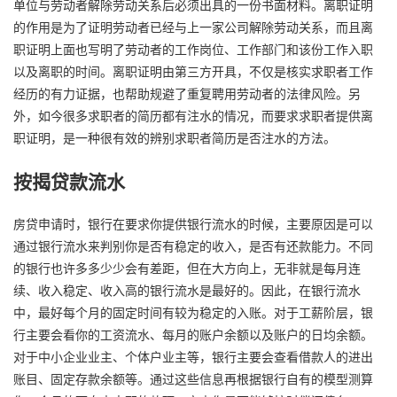
单位与劳动者解除劳动关系后必须出具的一份书面材料。离职证明
的作用是为了证明劳动者已经与上一家公司解除劳动关系，而且离
职证明上面也写明了劳动者的工作岗位、工作部门和该份工作入职
以及离职的时间。离职证明由第三方开具，不仅是核实求职者工作
经历的有力证据，也帮助规避了重复聘用劳动者的法律风险。另
外，如今很多求职者的简历都有注水的情况，而要求求职者提供离
职证明，是一种很有效的辨别求职者简历是否注水的方法。
按揭贷款流水
房贷申请时，银行在要求你提供银行流水的时候，主要原因是可以
通过银行流水来判别你是否有稳定的收入，是否有还款能力。不同
的银行也许多多少少会有差距，但在大方向上，无非就是每月连
续、收入稳定、收入高的银行流水是最好的。因此，在银行流水
中，最好每个月的固定时间有较为稳定的入账。对于工薪阶层，银
行主要会看你的工资流水、每月的账户余额以及账户的日均余额。
对于中小企业业主、个体户业主等，银行主要会查看借款人的进出
账目、固定存款余额等。通过这些信息再根据银行自有的模型测算