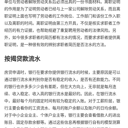
单位与劳动者解除劳动关系后必须出具的一份书面材料。离职证明
的作用是为了证明劳动者已经与上一家公司解除劳动关系，而且离
职证明上面也写明了劳动者的工作岗位、工作部门和该份工作入职
以及离职的时间。离职证明由第三方开具，不仅是核实求职者工作
经历的有力证据，也帮助规避了重复聘用劳动者的法律风险。另
外，如今很多求职者的简历都有注水的情况，而要求求职者提供离
职证明，是一种很有效的辨别求职者简历是否注水的方法。
按揭贷款流水
房贷申请时，银行在要求你提供银行流水的时候，主要原因是可以
通过银行流水来判别你是否有稳定的收入，是否有还款能力。不同
的银行也许多多少少会有差距，但在大方向上，无非就是每月连
续、收入稳定、收入高的银行流水是最好的。因此，在银行流水
中，最好每个月的固定时间有较为稳定的入账。对于工薪阶层，银
行主要会看你的工资流水、每月的账户余额以及账户的日均余额。
对于中小企业业主、个体户业主等，银行主要会查看借款人的进出
账目、固定存款余额等。通过这些信息再根据银行自有的模型测算