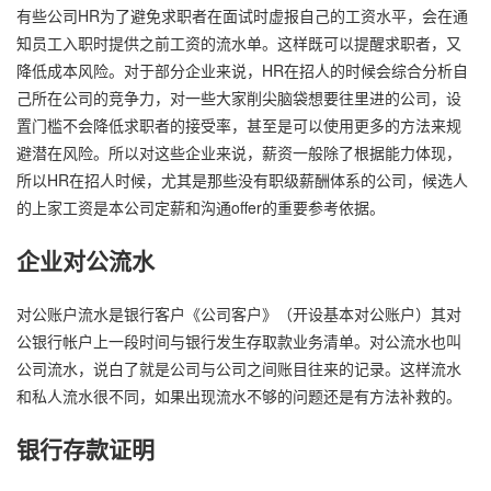
有些公司HR为了避免求职者在面试时虚报自己的工资水平，会在通
知员工入职时提供之前工资的流水单。这样既可以提醒求职者，又
降低成本风险。对于部分企业来说，HR在招人的时候会综合分析自
己所在公司的竞争力，对一些大家削尖脑袋想要往里进的公司，设
置门槛不会降低求职者的接受率，甚至是可以使用更多的方法来规
避潜在风险。所以对这些企业来说，薪资一般除了根据能力体现，
所以HR在招人时候，尤其是那些没有职级薪酬体系的公司，候选人
的上家工资是本公司定薪和沟通offer的重要参考依据。
企业对公流水
对公账户流水是银行客户《公司客户》（开设基本对公账户）其对
公银行帐户上一段时间与银行发生存取款业务清单。对公流水也叫
公司流水，说白了就是公司与公司之间账目往来的记录。这样流水
和私人流水很不同，如果出现流水不够的问题还是有方法补救的。
银行存款证明