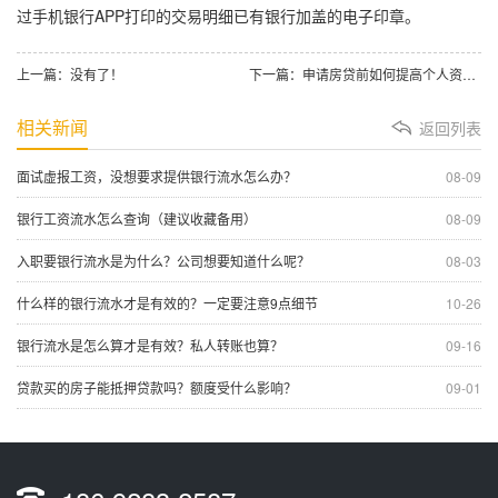
过手机银行APP打印的交易明细已有银行加盖的电子印章。
上一篇：没有了！
下一篇：申请房贷前如何提高个人资质？可以尝试这几种方法
相关新闻
返回列表
面试虚报工资，没想要求提供银行流水怎么办？
08-09
银行工资流水怎么查询（建议收藏备用）
08-09
入职要银行流水是为什么？公司想要知道什么呢？
08-03
什么样的银行流水才是有效的？一定要注意9点细节
10-26
银行流水是怎么算才是有效？私人转账也算？
09-16
贷款买的房子能抵押贷款吗？额度受什么影响？
09-01