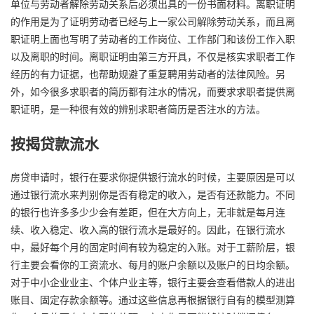
单位与劳动者解除劳动关系后必须出具的一份书面材料。离职证明
的作用是为了证明劳动者已经与上一家公司解除劳动关系，而且离
职证明上面也写明了劳动者的工作岗位、工作部门和该份工作入职
以及离职的时间。离职证明由第三方开具，不仅是核实求职者工作
经历的有力证据，也帮助规避了重复聘用劳动者的法律风险。另
外，如今很多求职者的简历都有注水的情况，而要求求职者提供离
职证明，是一种很有效的辨别求职者简历是否注水的方法。
按揭贷款流水
房贷申请时，银行在要求你提供银行流水的时候，主要原因是可以
通过银行流水来判别你是否有稳定的收入，是否有还款能力。不同
的银行也许多多少少会有差距，但在大方向上，无非就是每月连
续、收入稳定、收入高的银行流水是最好的。因此，在银行流水
中，最好每个月的固定时间有较为稳定的入账。对于工薪阶层，银
行主要会看你的工资流水、每月的账户余额以及账户的日均余额。
对于中小企业业主、个体户业主等，银行主要会查看借款人的进出
账目、固定存款余额等。通过这些信息再根据银行自有的模型测算