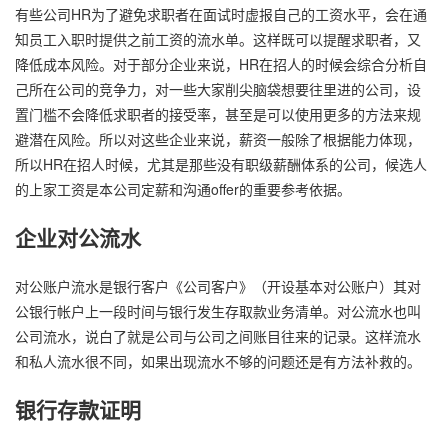
有些公司HR为了避免求职者在面试时虚报自己的工资水平，会在通
知员工入职时提供之前工资的流水单。这样既可以提醒求职者，又
降低成本风险。对于部分企业来说，HR在招人的时候会综合分析自
己所在公司的竞争力，对一些大家削尖脑袋想要往里进的公司，设
置门槛不会降低求职者的接受率，甚至是可以使用更多的方法来规
避潜在风险。所以对这些企业来说，薪资一般除了根据能力体现，
所以HR在招人时候，尤其是那些没有职级薪酬体系的公司，候选人
的上家工资是本公司定薪和沟通offer的重要参考依据。
企业对公流水
对公账户流水是银行客户《公司客户》（开设基本对公账户）其对
公银行帐户上一段时间与银行发生存取款业务清单。对公流水也叫
公司流水，说白了就是公司与公司之间账目往来的记录。这样流水
和私人流水很不同，如果出现流水不够的问题还是有方法补救的。
银行存款证明