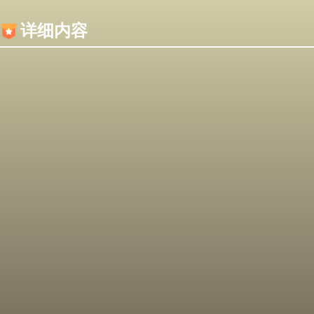
内容加载失败，可能是你的浏览器屏蔽了JS脚本！
详细内容