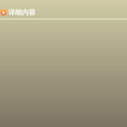
内容加载失败，可能是你的浏览器屏蔽了JS脚本！
详细内容