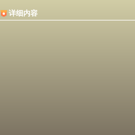
内容加载失败，可能是你的浏览器屏蔽了JS脚本！
详细内容