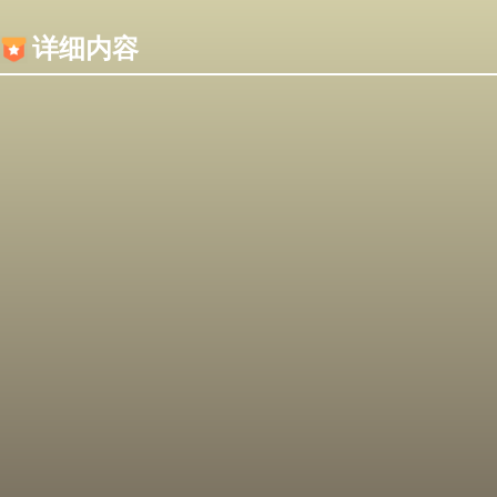
内容加载失败，可能是你的浏览器屏蔽了JS脚本！
详细内容