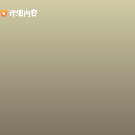
内容加载失败，可能是你的浏览器屏蔽了JS脚本！
详细内容