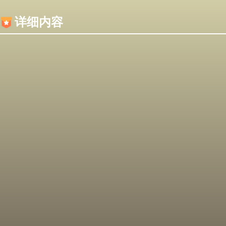
内容加载失败，可能是你的浏览器屏蔽了JS脚本！
详细内容