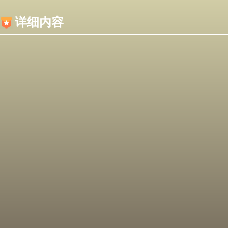
内容加载失败，可能是你的浏览器屏蔽了JS脚本！
详细内容