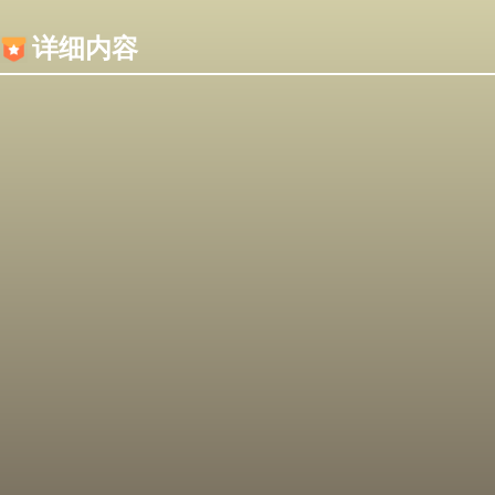
内容加载失败，可能是你的浏览器屏蔽了JS脚本！
详细内容