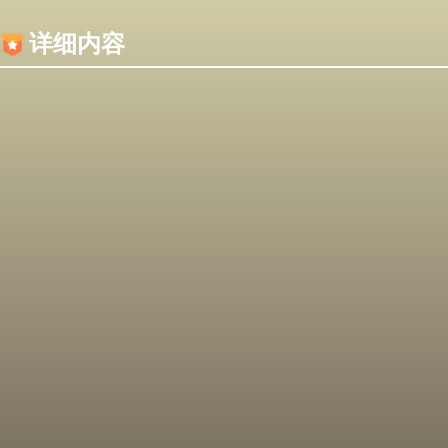
内容加载失败，可能是你的浏览器屏蔽了JS脚本！
详细内容