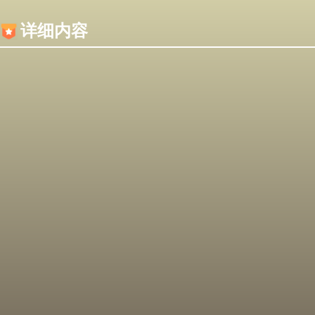
内容加载失败，可能是你的浏览器屏蔽了JS脚本！
详细内容