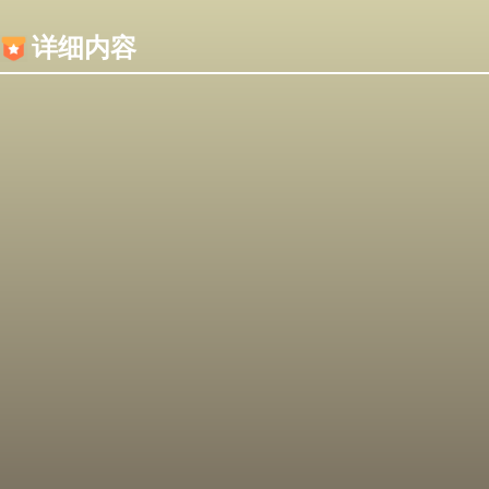
内容加载失败，可能是你的浏览器屏蔽了JS脚本！
详细内容