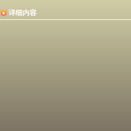
内容加载失败，可能是你的浏览器屏蔽了JS脚本！
详细内容