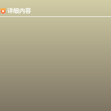
内容加载失败，可能是你的浏览器屏蔽了JS脚本！
详细内容