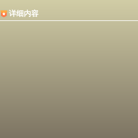
内容加载失败，可能是你的浏览器屏蔽了JS脚本！
详细内容