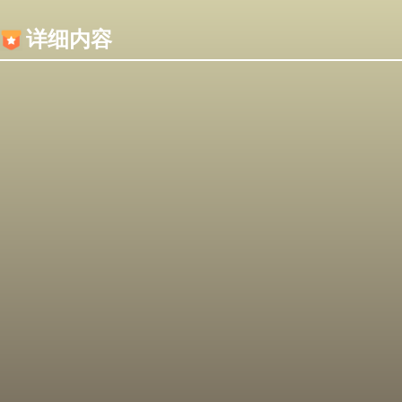
内容加载失败，可能是你的浏览器屏蔽了JS脚本！
详细内容