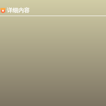
内容加载失败，可能是你的浏览器屏蔽了JS脚本！
详细内容