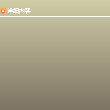
内容加载失败，可能是你的浏览器屏蔽了JS脚本！
详细内容