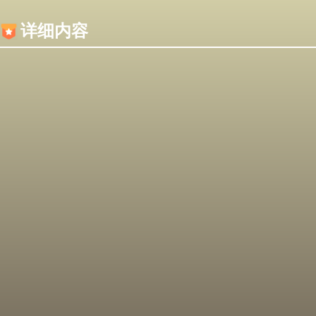
内容加载失败，可能是你的浏览器屏蔽了JS脚本！
详细内容