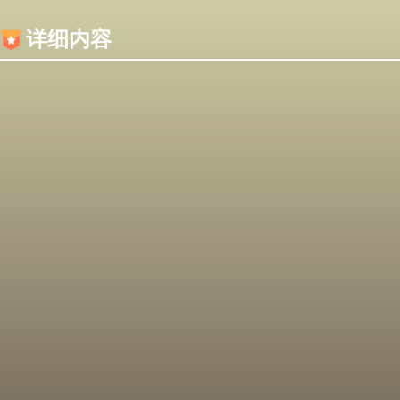
内容加载失败，可能是你的浏览器屏蔽了JS脚本！
详细内容