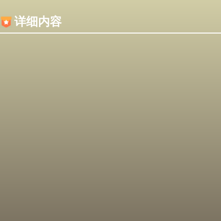
内容加载失败，可能是你的浏览器屏蔽了JS脚本！
详细内容