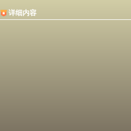
内容加载失败，可能是你的浏览器屏蔽了JS脚本！
详细内容