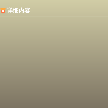
内容加载失败，可能是你的浏览器屏蔽了JS脚本！
详细内容