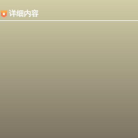
内容加载失败，可能是你的浏览器屏蔽了JS脚本！
详细内容