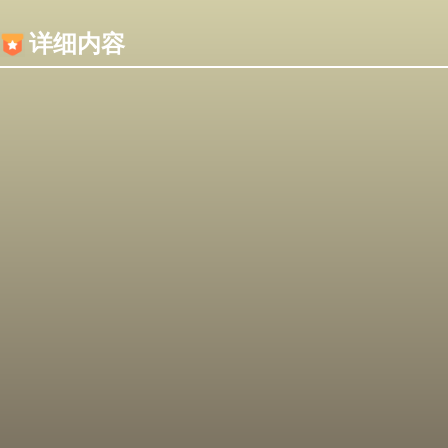
内容加载失败，可能是你的浏览器屏蔽了JS脚本！
详细内容