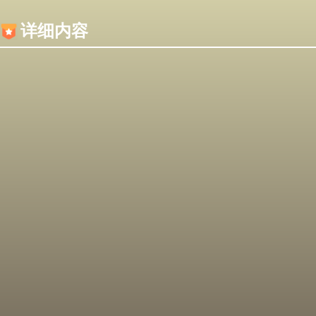
内容加载失败，可能是你的浏览器屏蔽了JS脚本！
详细内容