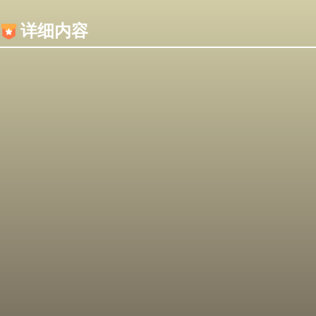
内容加载失败，可能是你的浏览器屏蔽了JS脚本！
详细内容