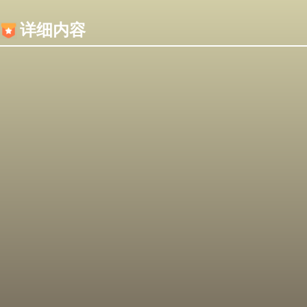
内容加载失败，可能是你的浏览器屏蔽了JS脚本！
详细内容