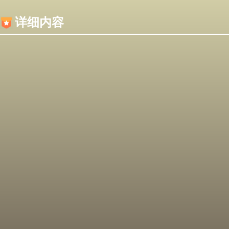
内容加载失败，可能是你的浏览器屏蔽了JS脚本！
详细内容