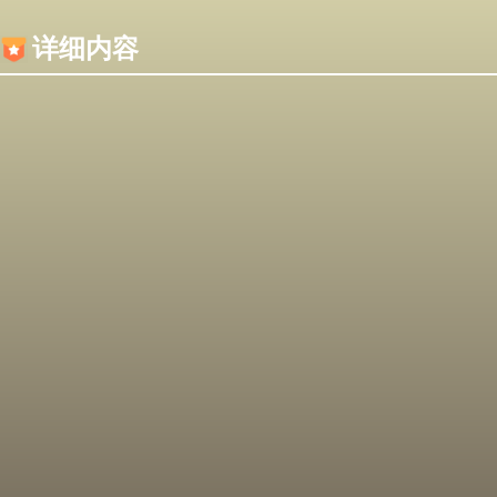
内容加载失败，可能是你的浏览器屏蔽了JS脚本！
详细内容