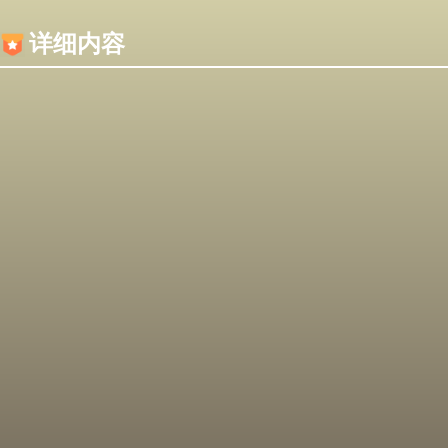
内容加载失败，可能是你的浏览器屏蔽了JS脚本！
详细内容