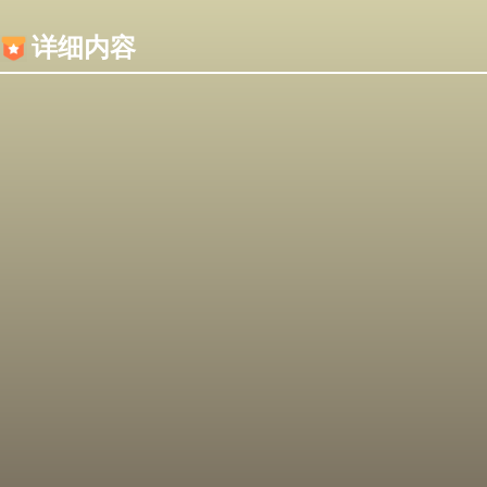
内容加载失败，可能是你的浏览器屏蔽了JS脚本！
详细内容