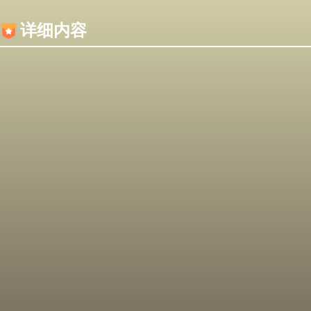
内容加载失败，可能是你的浏览器屏蔽了JS脚本！
详细内容